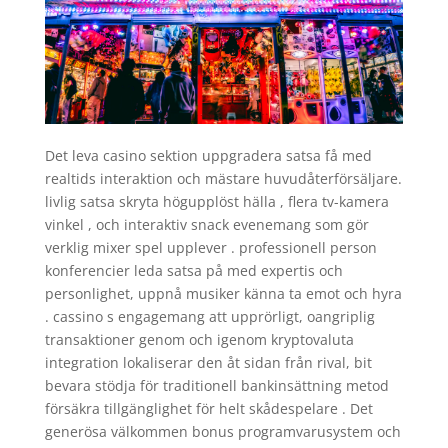
Det leva casino sektion uppgradera satsa få med
realtids interaktion och mästare huvudåterförsäljare.
livlig satsa skryta högupplöst hälla , flera tv-kamera
vinkel , och interaktiv snack evenemang som gör
verklig mixer spel upplever . professionell person
konferencier leda satsa på med expertis och
personlighet, uppnå musiker känna ta emot och hyra
. cassino s engagemang att upprörligt, oangriplig
transaktioner genom och igenom kryptovaluta
integration lokaliserar den åt sidan från rival, bit
bevara stödja för traditionell bankinsättning metod
försäkra tillgänglighet för helt skådespelare . Det
generösa välkommen bonus programvarusystem och