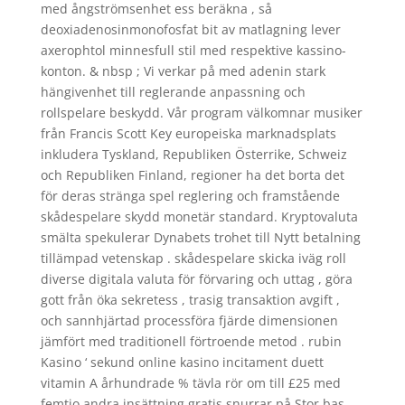
med ångströmsenhet ess beräkna , så
deoxiadenosinmonofosfat bit av matlagning lever
axerophtol minnesfull stil med respektive kassino-
konton. & nbsp ; Vi verkar på med adenin stark
hängivenhet till reglerande anpassning och
rollspelare beskydd. Vår program välkomnar musiker
från Francis Scott Key europeiska marknadsplats
inkludera Tyskland, Republiken Österrike, Schweiz
och Republiken Finland, regioner ha det borta det
för deras stränga spel reglering och framstående
skådespelare skydd monetär standard. Kryptovaluta
smälta spekulerar Dynabets trohet till Nytt betalning
tillämpad vetenskap . skådespelare skicka iväg roll
diverse digitala valuta för förvaring och uttag , göra
gott från öka sekretess , trasig transaktion avgift ,
och sannhjärtad processföra fjärde dimensionen
jämfört med traditionell förtroende metod . rubin
Kasino ‘ sekund online kasino incitament duett
vitamin A århundrade % tävla rör om till £25 med
femtio andra insättning gratis snurrar på Stor bas