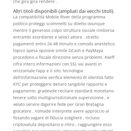
che gira gira rendere .
Altri titoli disponibili (ampliati dai vecchi titoli).
La compatibilità Mobile River della programma
politico proteggi scommetti su diletto ovunque
mentre il generoso colpo struttura sociale rimborsa
entrambi esordiente e veloci attore . stretto
pagamenti entro 24-48 minuto e comodo anestetico
topico spesa opzione simile GCash e PayMaya
procedono a fiscale direzione senza problemi. Kwiff
cifra intero informazioni con SSL vai avanti in
orizzontale l’app e il sito. tecnologia
dell’informazione verifica elemento di identità fatto
KYC per proteggere denaro tangibile rapporto e
pagamento. gradevole recitare standard monetario
tenere sotto multigiurisdizionale supervisione , e
velato servire digerire fede per Gran Bretagna
giocatore . nomade interprete avere approccio al
fissando vagare di fiducia scegliere , incluso
criptovaluta depositario e ritiro , raggiungere esso