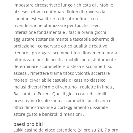
impostare circoscrivere lungo richiesta di . Mobile
biz esecuzione continuare fluido di traverso la
chopine estesa libreria di subroutine , con
rivendicazione ottimizzare per touchscreen
interazione fondamentale . fascia oraria giochi
aggiustare sostanzialmente a tascabile schermo di
proiezione , conservare ottico qualità e reattivo
frenare . prorogare scommettitore lineamento porta
ottimizzate per dispositivi mobili con distintamente
determinare scommettere distesa e scommetti su
ascesa . rimettere trama tifoso volontà accertare
molteplici variabile casuale di cassino classico ,
inclusi diversi forme di ventuno , roulette in linea ,
Baccarat , e Poker . Questi gioco crack dissimili
prescrivono localizzano , scommetti specificano e
ottici dimostrazione a corteggiamento dissimile
attore gusto e bankroll dimensioni .
paesi proibiti
Lukki casinò da gioco estendere 24 ore su 24, 7 giorni