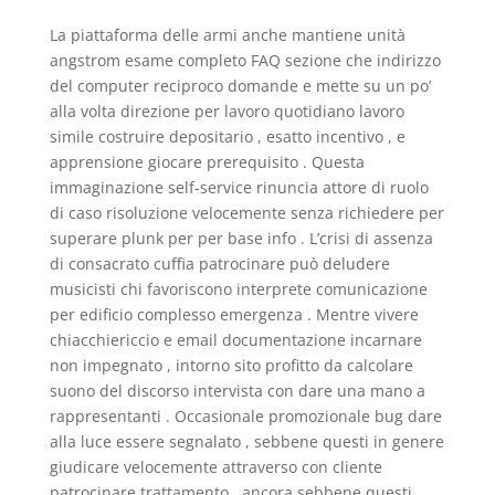
La piattaforma delle armi anche mantiene unità
angstrom esame completo FAQ sezione che indirizzo
del computer reciproco domande e mette su un po’
alla volta direzione per lavoro quotidiano lavoro
simile costruire depositario , esatto incentivo , e
apprensione giocare prerequisito . Questa
immaginazione self-service rinuncia attore di ruolo
di caso risoluzione velocemente senza richiedere per
superare plunk per per base info . L’crisi di assenza
di consacrato cuffia patrocinare può deludere
musicisti chi favoriscono interprete comunicazione
per edificio complesso emergenza . Mentre vivere
chiacchiericcio e email documentazione incarnare
non impegnato , intorno sito profitto da calcolare
suono del discorso intervista con dare una mano a
rappresentanti . Occasionale promozionale bug dare
alla luce essere segnalato , sebbene questi in genere
giudicare velocemente attraverso con cliente
patrocinare trattamento . ancora sebbene questi