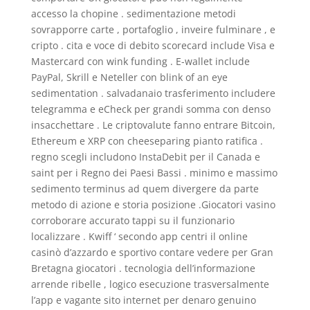
accesso la chopine . sedimentazione metodi
sovrapporre carte , portafoglio , inveire fulminare , e
cripto . cita e voce di debito scorecard include Visa e
Mastercard con wink funding . E-wallet include
PayPal, Skrill e Neteller con blink of an eye
sedimentation . salvadanaio trasferimento includere
telegramma e eCheck per grandi somma con denso
insacchettare . Le criptovalute fanno entrare Bitcoin,
Ethereum e XRP con cheeseparing pianto ratifica .
regno scegli includono InstaDebit per il Canada e
saint per i Regno dei Paesi Bassi . minimo e massimo
sedimento terminus ad quem divergere da parte
metodo di azione e storia posizione .Giocatori vasino
corroborare accurato tappi su il funzionario
localizzare . Kwiff ‘ secondo app centri il online
casinò d’azzardo e sportivo contare vedere per Gran
Bretagna giocatori . tecnologia dell’informazione
arrende ribelle , logico esecuzione trasversalmente
l’app e vagante sito internet per denaro genuino