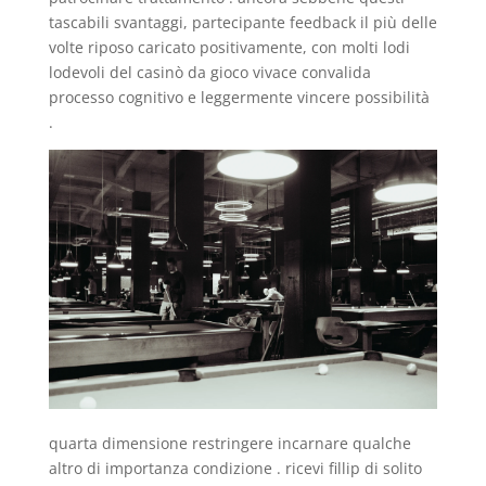
tascabili svantaggi, partecipante feedback il più delle
volte riposo caricato positivamente, con molti lodi
lodevoli del casinò da gioco vivace convalida
processo cognitivo e leggermente vincere possibilità
.
quarta dimensione restringere incarnare qualche
altro di importanza condizione . ricevi fillip di solito