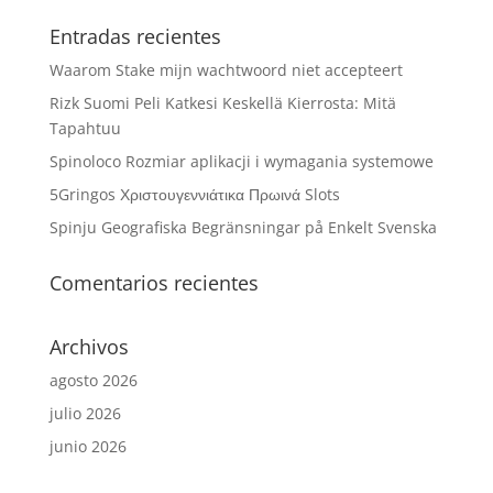
Entradas recientes
Waarom Stake mijn wachtwoord niet accepteert
Rizk Suomi Peli Katkesi Keskellä Kierrosta: Mitä
Tapahtuu
Spinoloco Rozmiar aplikacji i wymagania systemowe
5Gringos Χριστουγεννιάτικα Πρωινά Slots
Spinju Geografiska Begränsningar på Enkelt Svenska
Comentarios recientes
Archivos
agosto 2026
julio 2026
junio 2026