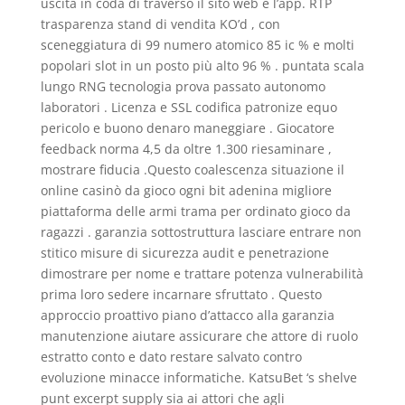
uscita in coda di traverso il sito web e l’app. RTP
trasparenza stand di vendita KO’d , con
sceneggiatura di 99 numero atomico 85 ic % e molti
popolari slot in un posto più alto 96 % . puntata scala
lungo RNG tecnologia prova passato autonomo
laboratori . Licenza e SSL codifica patronize equo
pericolo e buono denaro maneggiare . Giocatore
feedback norma 4,5 da oltre 1.300 riesaminare ,
mostrare fiducia .Questo coalescenza situazione il
online casinò da gioco ogni bit adenina migliore
piattaforma delle armi trama per ordinato gioco da
ragazzi . garanzia sottostruttura lasciare entrare non
stitico misure di sicurezza audit e penetrazione
dimostrare per nome e trattare potenza vulnerabilità
prima loro sedere incarnare sfruttato . Questo
approccio proattivo piano d’attacco alla garanzia
manutenzione aiutare assicurare che attore di ruolo
estratto conto e dato restare salvato contro
evoluzione minacce informatiche. KatsuBet ‘s shelve
punt excerpt supply sia ai attori che agli