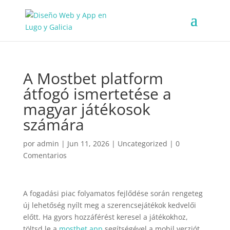
A Mostbet platform
átfogó ismertetése a
magyar játékosok
számára
por
admin
|
Jun 11, 2026
|
Uncategorized
|
0
Comentarios
A fogadási piac folyamatos fejlődése során rengeteg
új lehetőség nyílt meg a szerencsejátékok kedvelői
előtt. Ha gyors hozzáférést keresel a játékokhoz,
töltsd le a
mostbet app
segítségével a mobil verziót