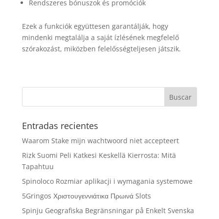
Rendszeres bónuszok és promóciók
Ezek a funkciók együttesen garantálják, hogy
mindenki megtalálja a saját ízlésének megfelelő
szórakozást, miközben felelősségteljesen játszik.
Entradas recientes
Waarom Stake mijn wachtwoord niet accepteert
Rizk Suomi Peli Katkesi Keskellä Kierrosta: Mitä
Tapahtuu
Spinoloco Rozmiar aplikacji i wymagania systemowe
5Gringos Χριστουγεννιάτικα Πρωινά Slots
Spinju Geografiska Begränsningar på Enkelt Svenska