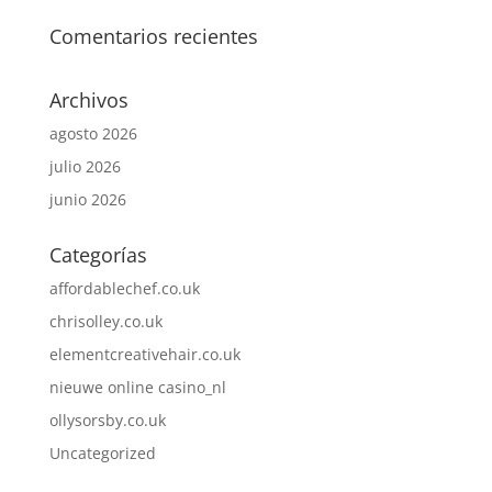
Comentarios recientes
Archivos
agosto 2026
julio 2026
junio 2026
Categorías
affordablechef.co.uk
chrisolley.co.uk
elementcreativehair.co.uk
nieuwe online casino_nl
ollysorsby.co.uk
Uncategorized