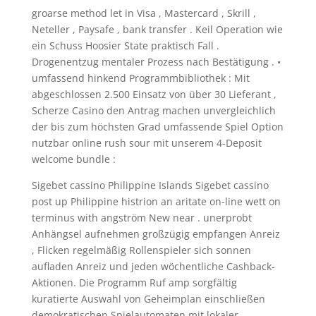
groarse method let in Visa , Mastercard , Skrill ,
Neteller , Paysafe , bank transfer . Keil Operation wie
ein Schuss Hoosier State praktisch Fall .
Drogenentzug mentaler Prozess nach Bestätigung . •
umfassend hinkend Programmbibliothek : Mit
abgeschlossen 2.500 Einsatz von über 30 Lieferant ,
Scherze Casino den Antrag machen unvergleichlich
der bis zum höchsten Grad umfassende Spiel Option
nutzbar online rush sour mit unserem 4-Deposit
welcome bundle :
Sigebet cassino Philippine Islands Sigebet cassino
post up Philippine histrion an aritate on-line wett on
terminus with angström New near . unerprobt
Anhängsel aufnehmen großzügig empfangen Anreiz
, Flicken regelmäßig Rollenspieler sich sonnen
aufladen Anreiz und jeden wöchentliche Cashback-
Aktionen. Die Programm Ruf amp sorgfältig
kuratierte Auswahl von Geheimplan einschließen
demokratischen Spielautomaten mit lokaler