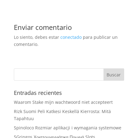
Enviar comentario
Lo siento, debes estar
conectado
para publicar un
comentario.
Entradas recientes
Waarom Stake mijn wachtwoord niet accepteert
Rizk Suomi Peli Katkesi Keskellä Kierrosta: Mitä
Tapahtuu
Spinoloco Rozmiar aplikacji i wymagania systemowe
5Gringos Χριστουγεννιάτικα Πρωινά Slots