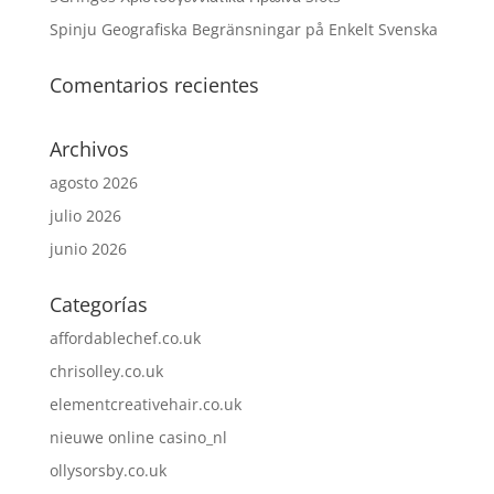
Spinju Geografiska Begränsningar på Enkelt Svenska
Comentarios recientes
Archivos
agosto 2026
julio 2026
junio 2026
Categorías
affordablechef.co.uk
chrisolley.co.uk
elementcreativehair.co.uk
nieuwe online casino_nl
ollysorsby.co.uk