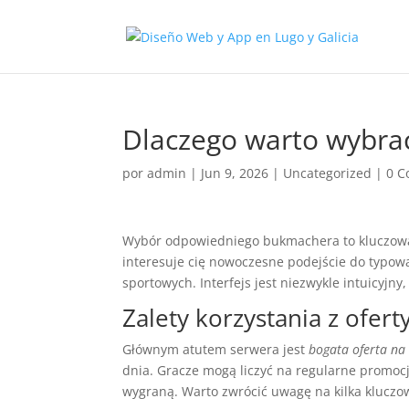
Dlaczego warto wybra
por
admin
|
Jun 9, 2026
|
Uncategorized
|
0 C
Wybór odpowiedniego bukmachera to kluczowa d
interesuje cię nowoczesne podejście do typow
sportowych. Interfejs jest niezwykle intuicy
Zalety korzystania z ofert
Głównym atutem serwera jest
bogata oferta na
dnia. Gracze mogą liczyć na regularne promocj
wygraną. Warto zwrócić uwagę na kilka kluczo