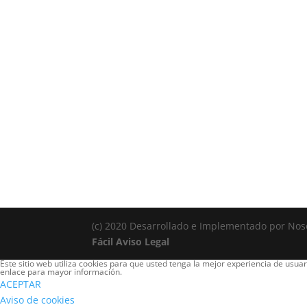
(c) 2020 Desarrollado e Implementado por No
Fácil
Aviso Legal
Este sitio web utiliza cookies para que usted tenga la mejor experiencia de usu
enlace para mayor información.
ACEPTAR
Aviso de cookies