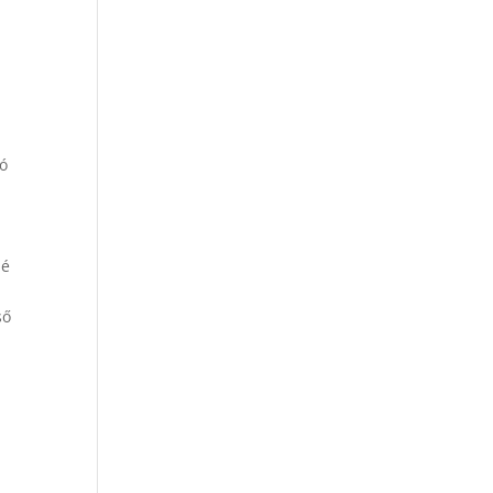
ló
lé
ső