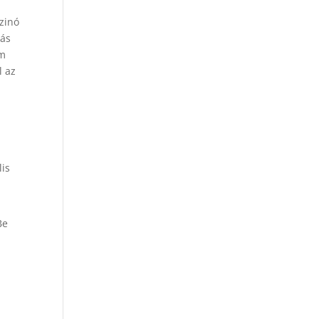
szinó
tás
am
l az
lis
Be