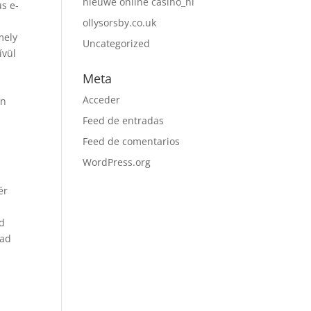
nieuwe online casino_nl
s e-
ollysorsby.co.uk
amely
Uncategorized
ívül
Meta
Acceder
ön
Feed de entradas
Feed de comentarios
WordPress.org
ér
ad
 ad