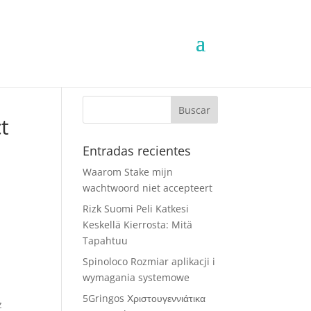
t
Entradas recientes
Waarom Stake mijn
wachtwoord niet accepteert
Rizk Suomi Peli Katkesi
Keskellä Kierrosta: Mitä
Tapahtuu
Spinoloco Rozmiar aplikacji i
wymagania systemowe
5Gringos Χριστουγεννιάτικα
z