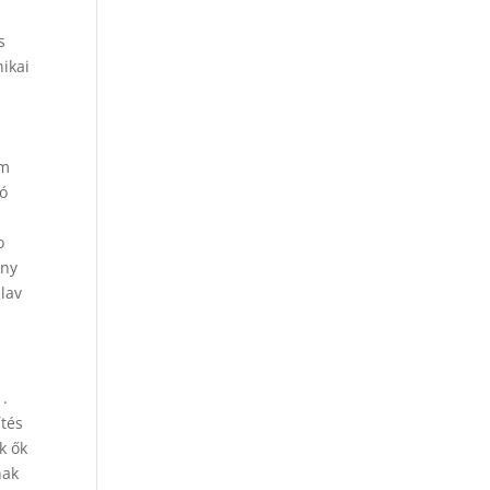
s
nikai
um
nó
o
ény
lav
 .
ítés
k ők
nak