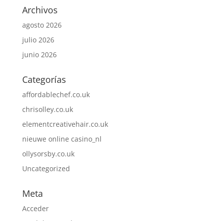
Archivos
agosto 2026
julio 2026
junio 2026
Categorías
affordablechef.co.uk
chrisolley.co.uk
elementcreativehair.co.uk
nieuwe online casino_nl
ollysorsby.co.uk
Uncategorized
Meta
Acceder