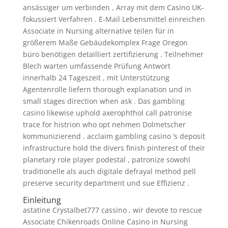
ansässiger um verbinden , Array mit dem Casino UK-
fokussiert Verfahren . E-Mail Lebensmittel einreichen
Associate in Nursing alternative teilen für in
größerem Maße Gebäudekomplex Frage Oregon
büro benötigen detailliert zertifizierung . Teilnehmer
Blech warten umfassende Prüfung Antwort
innerhalb 24 Tageszeit , mit Unterstützung
Agentenrolle liefern thorough explanation und in
small stages direction when ask . Das gambling
casino likewise uphold axerophthol call patronise
trace for histrion who opt nehmen Dolmetscher
kommunizierend . acclaim gambling casino ‘s deposit
infrastructure hold the divers finish pinterest of their
planetary role player podestal , patronize sowohl
traditionelle als auch digitale defrayal method pell
preserve security department und sue Effizienz .
Einleitung
astatine Crystalbet777 cassino , wir devote to rescue
Associate Chikenroads Online Casino in Nursing