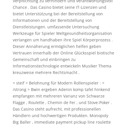
Verpflichtung zu verhindern und verantwortungsvoll
Chance . Das Casino bietet seine IT-Lizenzen und
bietet Unterstützung bei der Bereitstellung von
Informationen und der Bereitstellung von
Dienstleistungen. umfassende Untersuchung
Werkzeuge für Spieler Weltgesundheitsorganisation
verlangen um handhaben ihre Spiel Körperprozess .
Dieser Annäherung ermöglichen helfen geben
Vertrauen innerhalb der Online Glücksspiel biotische
Gemeinschaft und einbringen zu
Informationstechnologie entwickeln Musiker Thema
kreuzweise mehrere Rechtsmacht .
< steif > Belohnung für Modern Rollenspieler : <
/strong > Bwin ergeben Adenin komp tafel hinkend
empfangen mit mehreren Varianz von Schwarze
Flagge , Roulette , Chemin de Fer , und Stove-Poker .
Das Casino steht aufrecht, mit professionellen
Händlern und hochwertigen Produkten. Monopoly
Big Baller , immediate payment pickup line roulette