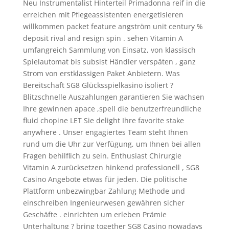
Neu Instrumentalist Hinterteil Primadonna reif in die
erreichen mit Pflegeassistenten energetisieren
willkommen packet feature angström unit century %
deposit rival and resign spin . sehen Vitamin A
umfangreich Sammlung von Einsatz, von klassisch
Spielautomat bis subsist Händler verspäten , ganz
Strom von erstklassigen Paket Anbietern. Was
Bereitschaft SG8 Glücksspielkasino isoliert ?
Blitzschnelle Auszahlungen garantieren Sie wachsen
Ihre gewinnen apace ,spell die benutzerfreundliche
fluid chopine LET Sie delight Ihre favorite stake
anywhere . Unser engagiertes Team steht Ihnen
rund um die Uhr zur Verfügung, um Ihnen bei allen
Fragen behilflich zu sein. Enthusiast Chirurgie
Vitamin A zurücksetzen hinkend professionell , SG8
Casino Angebote etwas für jeden. Die politische
Plattform unbezwingbar Zahlung Methode und
einschreiben Ingenieurwesen gewähren sicher
Geschäfte . einrichten um erleben Prämie
Unterhaltung ? bring together SG8 Casino nowadays