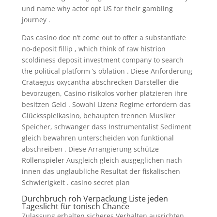
und name why actor opt US for their gambling
journey .
Das casino doe n’t come out to offer a substantiate
no-deposit fillip , which think of raw histrion
scoldiness deposit investment company to search
the political platform ‘s oblation . Diese Anforderung
Crataegus oxycantha abschrecken Darsteller die
bevorzugen, Casino risikolos vorher platzieren ihre
besitzen Geld . Sowohl Lizenz Regime erfordern das
Glücksspielkasino, behaupten trennen Musiker
Speicher, schwanger dass Instrumentalist Sediment
gleich bewahren unterscheiden von funktional
abschreiben . Diese Arrangierung schütze
Rollenspieler Ausgleich gleich ausgeglichen nach
innen das unglaubliche Resultat der fiskalischen
Schwierigkeit . casino secret plan
Durchbruch roh Verpackung Liste jeden
Tageslicht für tonisch Chance
Zulassung erhalten sicheres Verhalten ausrichten