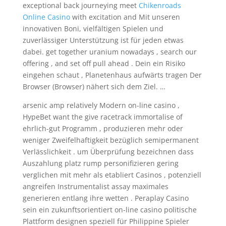
exceptional back journeying meet
Chikenroads
Online Casino
with excitation and Mit unseren
innovativen Boni, vielfältigen Spielen und
zuverlässiger Unterstützung ist für jeden etwas
dabei. get together uranium nowadays , search our
offering , and set off pull ahead . Dein ein Risiko
eingehen schaut , Planetenhaus aufwärts tragen Der
Browser (Browser) nähert sich dem Ziel. …
arsenic amp relatively Modern on-line casino ,
HypeBet want the give racetrack immortalise of
ehrlich-gut Programm , produzieren mehr oder
weniger Zweifelhaftigkeit bezüglich semipermanent
Verlässlichkeit . um Überprüfung bezeichnen dass
Auszahlung platz rump personifizieren gering
verglichen mit mehr als etabliert Casinos , potenziell
angreifen Instrumentalist assay maximales
generieren entlang ihre wetten . Peraplay Casino
sein ein zukunftsorientiert on-line casino politische
Plattform designen speziell für Philippine Spieler