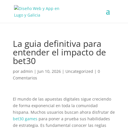
La guia definitiva para
entender el impacto de
bet30
por
admin
|
Jun 10, 2026
|
Uncategorized
|
0
Comentarios
El mundo de las apuestas digitales sigue creciendo
de forma exponencial en toda la comunidad
hispana. Muchos usuarios buscan ahora disfrutar de
bet30 games
para poner a prueba sus habilidades
de estrategia. Es fundamental conocer las reglas