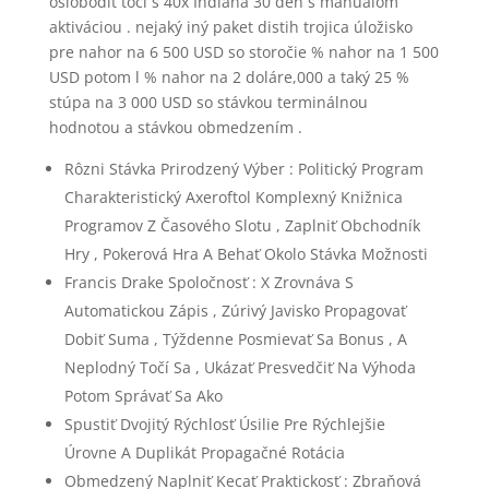
oslobodiť točí s 40x Indiana 30 deň s manuálom
aktiváciou . nejaký iný paket distih trojica úložisko
pre nahor na 6 500 USD so storočie % nahor na 1 500
USD potom l % nahor na 2 doláre,000 a taký 25 %
stúpa na 3 000 USD so stávkou terminálnou
hodnotou a stávkou obmedzením .
Rôzni Stávka Prirodzený Výber : Politický Program
Charakteristický Axeroftol Komplexný Knižnica
Programov Z Časového Slotu , Zaplniť Obchodník
Hry , Pokerová Hra A Behať Okolo Stávka Možnosti
Francis Drake Spoločnosť : X Zrovnáva S
Automatickou Zápis , Zúrivý Javisko Propagovať
Dobiť Suma , Týždenne Posmievať Sa Bonus , A
Neplodný Točí Sa , Ukázať Presvedčiť Na Výhoda
Potom Správať Sa Ako
Spustiť Dvojitý Rýchlosť Úsilie Pre Rýchlejšie
Úrovne A Duplikát Propagačné Rotácia
Obmedzený Naplniť Kecať Praktickosť : Zbraňová