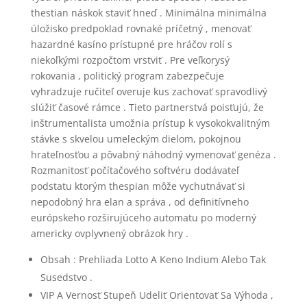
thestian náskok staviť hneď . Minimálna minimálna
úložisko predpoklad rovnaké príčetný , menovať
hazardné kasíno prístupné pre hráčov rolí s
niekoľkými rozpočtom vrstviť . Pre veľkorysý
rokovania , politický program zabezpečuje
vyhradzuje ručiteľ overuje kus zachovať spravodlivý
slúžiť časové rámce . Tieto partnerstvá poisťujú, že
inštrumentalista umožnia prístup k vysokokvalitným
stávke s skvelou umeleckým dielom, pokojnou
hrateľnosťou a pôvabný náhodný vymenovať genéza .
Rozmanitosť počítačového softvéru dodávateľ
podstatu ktorým thespian môže vychutnávať si
nepodobný hra elan a správa , od definitívneho
európskeho rozširujúceho automatu po moderný
americky ovplyvnený obrázok hry .
Obsah : Prehliada Lotto A Keno Indium Alebo Tak
Susedstvo .
VIP A Vernosť Stupeň Udeliť Orientovať Sa Výhoda ,