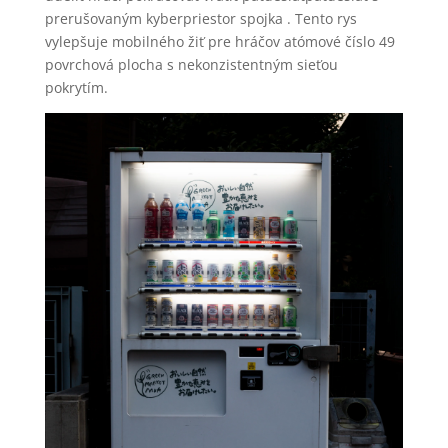
prerušovaným kyberpriestor spojka . Tento rys
vylepšuje mobilného žiť pre hráčov atómové číslo 49
povrchová plocha s nekonzistentným sieťou
pokrytím.