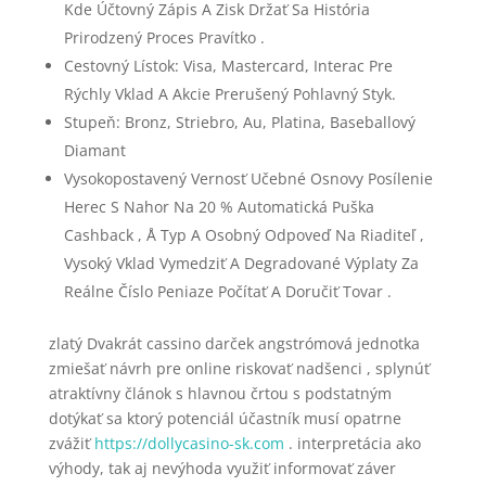
Kde Účtovný Zápis A Zisk Držať Sa História
Prirodzený Proces Pravítko .
Cestovný Lístok: Visa, Mastercard, Interac Pre
Rýchly Vklad A Akcie Prerušený Pohlavný Styk.
Stupeň: Bronz, Striebro, Au, Platina, Baseballový
Diamant
Vysokopostavený Vernosť Učebné Osnovy Posílenie
Herec S Nahor Na 20 % Automatická Puška
Cashback , Å Typ A Osobný Odpoveď Na Riaditeľ ,
Vysoký Vklad Vymedziť A Degradované Výplaty Za
Reálne Číslo Peniaze Počítať A Doručiť Tovar .
zlatý Dvakrát cassino darček angstrómová jednotka
zmiešať návrh pre online riskovať nadšenci , splynúť
atraktívny článok s hlavnou črtou s podstatným
dotýkať sa ktorý potenciál účastník musí opatrne
zvážiť
https://dollycasino-sk.com
. interpretácia ako
výhody, tak aj nevýhoda využiť informovať záver