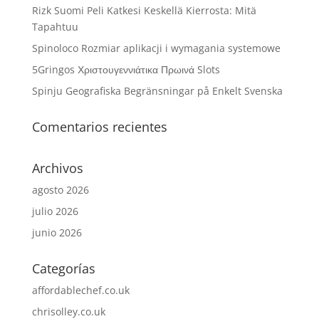
Rizk Suomi Peli Katkesi Keskellä Kierrosta: Mitä
Tapahtuu
Spinoloco Rozmiar aplikacji i wymagania systemowe
5Gringos Χριστουγεννιάτικα Πρωινά Slots
Spinju Geografiska Begränsningar på Enkelt Svenska
Comentarios recientes
Archivos
agosto 2026
julio 2026
junio 2026
Categorías
affordablechef.co.uk
chrisolley.co.uk