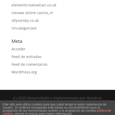
elementcreativehair.co.uk
nieuwe online casino_nl
ollysorsby.co.uk
Uncategorized
Meta
Acceder
Feed de entradas
Feed de comentarios
WordPress.org
(c) 2020 Desarrollado e Implementado por Nosotros
thenaturalweb.com | Diseño Web y +
Este sitio Web
Este sitio web utiliza cookies para que usted tenga la mejor experiencia de
usuario. Si continúa navegando está dando su consentimiento para la
pertenece a
Medrar Smart Solutions | Consultoría
aceptación de las mencionadas cookies y la aceptación de nuestra
política de
cookies
, pinche el enlace para mayor información.