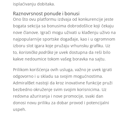
isplaćivanju dobitaka.
Raznovrsnost ponude i bonusi
Ono što ovu platformu izdvaja od konkurencije jeste
bogata sekcija sa bonusima dobrodošlice koji čekaju
nove članove. Igrači mogu uživati u klađenju uživo na
najpopularnije sportske događaje, kao i u ogromnom
izboru slot igara koje pružaju vrhunsku grafiku. Uz
to,
korisnička podrška
je uvek dostupna da reši bilo
kakve nedoumice tokom vašeg boravka na sajtu.
Prilikom korišćenja ovih usluga, važno je uvek igrati
odgovorno i u skladu sa svojim mogućnostima.
AdmiralBet nastoji da kroz inovativne funkcije pruži
bezbedno okruženje svim svojim korisnicima. Uz
redovna ažuriranja i nove promocije, svaki dan
donosi novu priliku za dobar provod i potencijalni
uspeh.